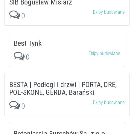
SIB Bogusław Misiarz
Ekipy budowlane
0
Best Tynk
Ekipy budowlane
0
BESTA | Podłogi i drzwi | PORTA, DRE,
POL-SKONE, GERDA, Barański
Ekipy budowlane
0
Betoniarnia Surochów Sp. z o.o.