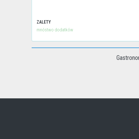
ZALETY
mnóstwo dodatków
Gastrono