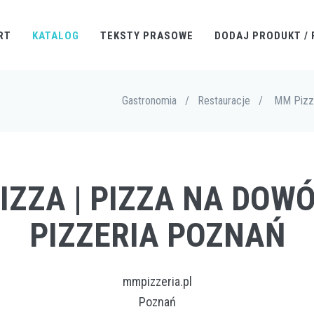
RT
KATALOG
TEKSTY PRASOWE
DODAJ PRODUKT / 
Gastronomia
/
Restauracje
/
MM Pizza
IZZA | PIZZA NA DOW
PIZZERIA POZNAŃ
mmpizzeria.pl
Poznań